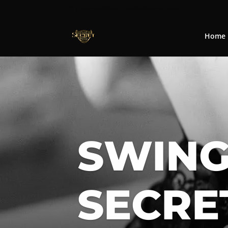
gerencia@swingersclubsecret.com
Home
SWING
SECRE