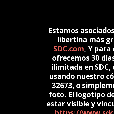
Estamos asociados
libertina más g
SDC.com
, Y para
ofrecemos 30 días
ilimitada en SDC,
usando nuestro có
32673, o simpleme
foto. El logotipo d
estar visible y vinc
https://www.sdc