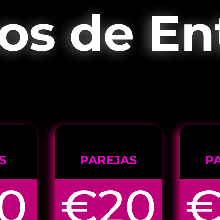
ios de En
S
PAREJAS
P
0
€20
€