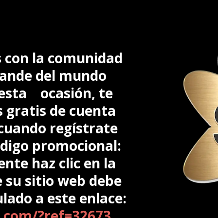
 con la comunidad
rande del mundo
 esta ocasión, te
 gratis de cuenta
 cuando regístrate
digo promocional:
nte haz clic en la
e su sitio web debe
ulado a este enlace:
.com/?ref=32673