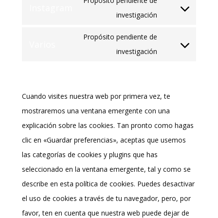
Propósito pendiente de
maps
Instagram
service
Consent
investigación
facebook
to
Propósito pendiente de
Varios
service
Consent
investigación
instagram
to
7. Consentimiento
service
varios
Cuando visites nuestra web por primera vez, te
mostraremos una ventana emergente con una
explicación sobre las cookies. Tan pronto como hagas
clic en «Guardar preferencias», aceptas que usemos
las categorías de cookies y plugins que has
seleccionado en la ventana emergente, tal y como se
describe en esta política de cookies. Puedes desactivar
el uso de cookies a través de tu navegador, pero, por
favor, ten en cuenta que nuestra web puede dejar de